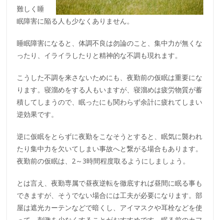
難しく睡
眠障害に陥る人も少なくありません。
睡眠障害になると、体調不良は勿論のこと、集中力が無くな
ったり、イライラしたりと精神的な不調も現れます。
こうした不調を来さないためにも、夜勤前の仮眠は重要にな
ります。寝溜めをする人もいますが、寝溜めは疲労物質が蓄
積してしまうので、眠ったにも関わらず余計に疲れてしまい
逆効果です。
逆に仮眠をとらずに夜勤をこなそうとすると、眠気に襲われ
たり集中力を欠いてしまい事故へと繋がる場合もあります。
夜勤前の仮眠は、2～3時間程度取るようにしましょう。
とは言え、夜勤専属で昼夜逆転を徹底すれば昼間に眠る事も
できますが、そうでない場合には工夫が必要になります。部
屋は遮光カーテンなどで暗くし、アイマスクや耳栓などを使
って、刺激を少なくすることがおすすめです。眠る前のカフ