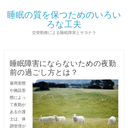
睡眠の質を保つためのいろい
ろな工夫
交替勤務による睡眠障害とサヨナラ
睡眠障害にならないための夜勤
前の過ごし方とは？
雇用形態
や施設形
態によっ
て夜勤が
ある介護
士は、体
調管理が