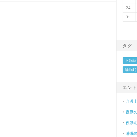
24
31
タグ
不眠症
睡眠時
エン
介護
夜勤
夜勤
睡眠