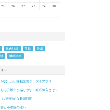
25
26
27
28
29
30
体内時計
夜勤
睡眠
間
睡眠障害
トリー
士が試したい睡眠改善グッズ＆アプリ
のある介護士が陥りやすい睡眠障害とは？
明けの理想的な睡眠時間
障害と不眠症の違い